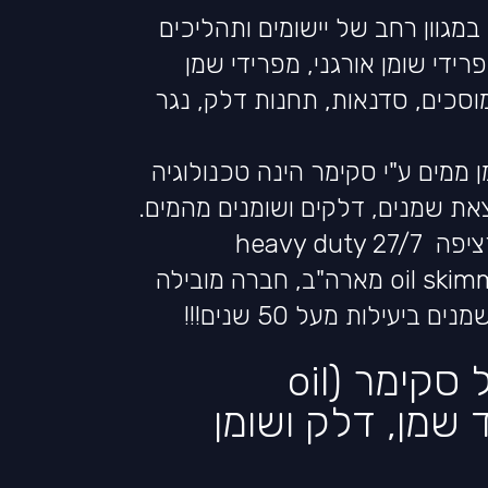
מגוון רחב של יישומים ותהליכים
רידי שומן אורגני, מפרידי שמן
וסכים, סדנאות, תחנות דלק, נגר
ממים ע"י סקימר הינה טכנולוגיה
צאת שמנים, דלקים ושומנים מהמים.
heavy du
אנחנו מייצגים את oil skimmers inc מארה"ב, חברה מובילה
יעילות מעל 50 שנים!!!
עקרון הפעולה של סקימר (oil
מפריד שמן, דלק ושומן