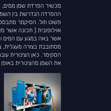
ההפרדה הנדרשת בין השמן למ
פשוט וזול. הסיקמר מתבסס 
אוילופובית ( תכונה אשר מ
אשר באה במגע עם המים והש
מסתובבת בצורה מעגלית, בא
הסקימר. כאן הצינורית עו
את השמן מהצינורית באופן 